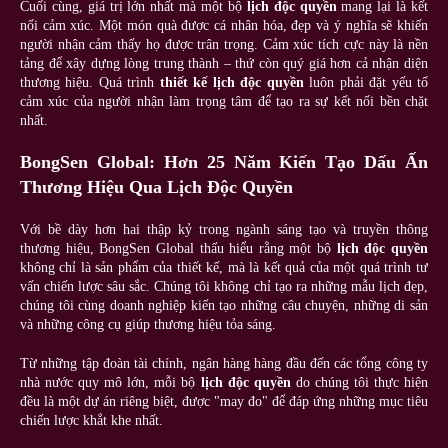
Cuối cùng, giá trị lớn nhất mà một bộ
lịch độc quyền
mang lại là kết
nối cảm xúc. Một món quà được cá nhân hóa, đẹp và ý nghĩa sẽ khiến
người nhận cảm thấy họ được trân trọng. Cảm xúc tích cực này là nền
tảng để xây dựng lòng trung thành – thứ còn quý giá hơn cả nhận diện
thương hiệu. Quá trình
thiết kế lịch độc quyền
luôn phải đặt yếu tố
cảm xúc của người nhận làm trọng tâm để tạo ra sự kết nối bền chặt
nhất.
BongSen Global: Hơn 25 Năm Kiến Tạo Dấu Ấn
Thương Hiệu Qua Lịch Độc Quyền
Với bề dày hơn hai thập kỷ trong ngành sáng tạo và truyền thông
thương hiệu, BongSen Global thấu hiểu rằng một bộ
lịch độc quyền
không chỉ là sản phẩm của thiết kế, mà là kết quả của một quá trình tư
vấn chiến lược sâu sắc. Chúng tôi không chỉ tạo ra những mẫu lịch đẹp,
chúng tôi cùng doanh nghiệp kiến tạo những câu chuyện, những di sản
và những công cụ giúp thương hiệu tỏa sáng.
Từ những tập đoàn tài chính, ngân hàng hàng đầu đến các tổng công ty
nhà nước quy mô lớn, mỗi bộ
lịch độc quyền
do chúng tôi thực hiện
đều là một dự án riêng biệt, được "may đo" để đáp ứng những mục tiêu
chiến lược khắt khe nhất.