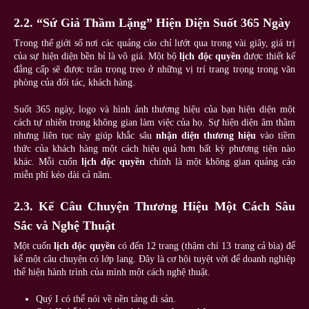
2.2. “Sứ Giả Thầm Lặng” Hiện Diện Suốt 365 Ngày
Trong thế giới số nơi các quảng cáo chỉ lướt qua trong vài giây, giá trị
của sự hiện diện bền bỉ là vô giá. Một bộ
lịch độc quyền
được thiết kế
đẳng cấp sẽ được trân trọng treo ở những vị trí trang trọng trong văn
phòng của đối tác, khách hàng.
Suốt 365 ngày, logo và hình ảnh thương hiệu của bạn hiện diện một
cách tự nhiên trong không gian làm việc của họ. Sự hiện diện âm thầm
nhưng liên tục này giúp khắc sâu
nhận diện thương hiệu
vào tiềm
thức của khách hàng một cách hiệu quả hơn bất kỳ phương tiện nào
khác. Mỗi cuốn
lịch độc quyền
chính là một không gian quảng cáo
miễn phí kéo dài cả năm.
2.3. Kể Câu Chuyện Thương Hiệu Một Cách Sâu
Sắc và Nghệ Thuật
Một cuốn
lịch độc quyền
có đến 12 trang (thậm chí 13 trang cả bìa) để
kể một câu chuyện có lớp lang. Đây là cơ hội tuyệt vời để doanh nghiệp
thể hiện hành trình của mình một cách nghệ thuật.
Quý I có thể nói về nền tảng di sản.