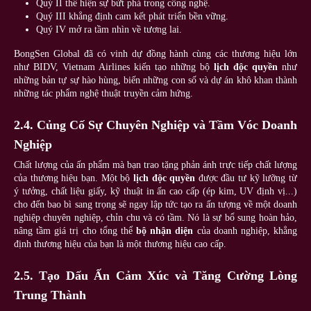
Quý II thể hiện sự bứt phá trong công nghệ.
Quý III khẳng định cam kết phát triển bền vững.
Quý IV mở ra tầm nhìn về tương lai.
BongSen Global đã có vinh dự đồng hành cùng các thương hiệu lớn
như BIDV, Vietnam Airlines kiến tạo những bộ
lịch độc quyền
như
những bản tự sự hào hùng, biến những con số và dự án khô khan thành
những tác phẩm nghệ thuật truyền cảm hứng.
2.4. Củng Cố Sự Chuyên Nghiệp và Tầm Vóc Doanh
Nghiệp
Chất lượng của ấn phẩm mà bạn trao tặng phản ánh trực tiếp chất lượng
của thương hiệu bạn. Một bộ
lịch độc quyền
được đầu tư kỹ lưỡng từ
ý tưởng, chất liệu giấy, kỹ thuật in ấn cao cấp (ép kim, UV định vị...)
cho đến bao bì sang trọng sẽ ngay lập tức tạo ra ấn tượng về một doanh
nghiệp chuyên nghiệp, chỉn chu và có tầm. Nó là sự bổ sung hoàn hảo,
nâng tầm giá trị cho tổng thể
bộ nhận diện
của doanh nghiệp, khẳng
định thương hiệu của bạn là một thương hiệu cao cấp.
2.5. Tạo Dấu Ấn Cảm Xúc và Tăng Cường Lòng
Trung Thành