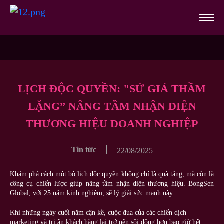
LỊCH ĐỘC QUYỀN: "SỨ GIẢ THẦM
LẶNG” NÂNG TẦM NHẬN DIỆN
THƯƠNG HIỆU DOANH NGHIỆP
Tin tức
22/08/2025
Khám phá cách một bộ lịch độc quyền không chỉ là quà tặng, mà còn là
công cụ chiến lược giúp nâng tầm nhận diện thương hiệu. BongSen
Global, với 25 năm kinh nghiệm, sẽ lý giải sức mạnh này.
Khi những ngày cuối năm cận kề, cuộc đua của các chiến dịch
marketing và tri ân khách hàng lại trở nên sôi động hơn bao giờ hết.