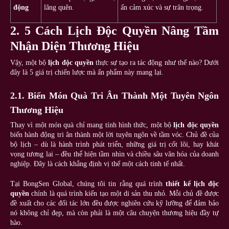
động
lãng quên.
ấn cảm xúc và sự trân trọng.
2. 5 Cách Lịch Độc Quyền Nâng Tầm
Nhận Diện Thương Hiệu
Vậy, một bộ
lịch độc quyền
thực sự tạo ra tác động như thế nào? Dưới
đây là 5 giá trị chiến lược mà ấn phẩm này mang lại.
2.1. Biến Món Quà Tri Ân Thành Một Tuyên Ngôn
Thương Hiệu
Thay vì một món quà chỉ mang tính hình thức, một bộ
lịch độc quyền
biến hành động tri ân thành một lời tuyên ngôn về tầm vóc. Chủ đề của
bộ lịch – dù là hành trình phát triển, những giá trị cốt lõi, hay khát
vọng tương lai – đều thể hiện tầm nhìn và chiều sâu văn hóa của doanh
nghiệp. Đây là cách khẳng định vị thế một cách tinh tế nhất.
Tại BongSen Global, chúng tôi tin rằng quá trình
thiết kế lịch độc
quyền
chính là quá trình kiến tạo một di sản thu nhỏ. Mỗi chủ đề được
đề xuất cho các đối tác lớn đều được nghiên cứu kỹ lưỡng để đảm bảo
nó không chỉ đẹp, mà còn phải là một câu chuyện thương hiệu đầy tự
hào.