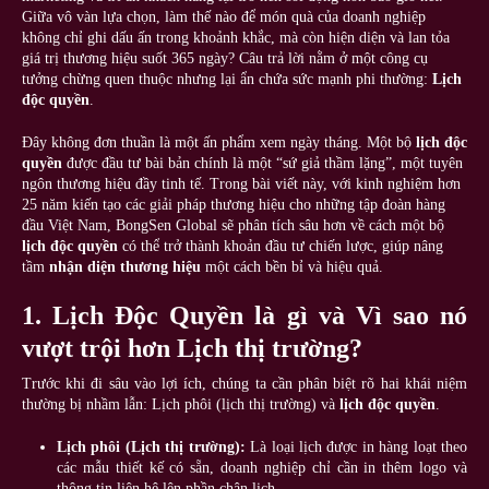
Giữa vô vàn lựa chọn, làm thế nào để món quà của doanh nghiệp
không chỉ ghi dấu ấn trong khoảnh khắc, mà còn hiện diện và lan tỏa
giá trị thương hiệu suốt 365 ngày? Câu trả lời nằm ở một công cụ
tưởng chừng quen thuộc nhưng lại ẩn chứa sức mạnh phi thường:
Lịch
độc quyền
.
Đây không đơn thuần là một ấn phẩm xem ngày tháng. Một bộ
lịch độc
quyền
được đầu tư bài bản chính là một “sứ giả thầm lặng”, một tuyên
ngôn thương hiệu đầy tinh tế. Trong bài viết này, với kinh nghiệm hơn
25 năm kiến tạo các giải pháp thương hiệu cho những tập đoàn hàng
đầu Việt Nam, BongSen Global sẽ phân tích sâu hơn về cách một bộ
lịch độc quyền
có thể trở thành khoản đầu tư chiến lược, giúp nâng
tầm
nhận diện thương hiệu
một cách bền bỉ và hiệu quả.
1. Lịch Độc Quyền là gì và Vì sao nó
vượt trội hơn Lịch thị trường?
Trước khi đi sâu vào lợi ích, chúng ta cần phân biệt rõ hai khái niệm
thường bị nhầm lẫn: Lịch phôi (lịch thị trường) và
lịch độc quyền
.
Lịch phôi (Lịch thị trường):
Là loại lịch được in hàng loạt theo
các mẫu thiết kế có sẵn, doanh nghiệp chỉ cần in thêm logo và
thông tin liên hệ lên phần chân lịch.