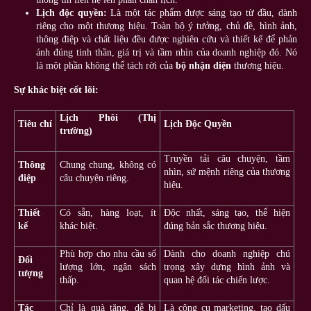
Lịch độc quyền:
Là một tác phẩm được sáng tạo từ đầu, dành
riêng cho một thương hiệu. Toàn bộ ý tưởng, chủ đề, hình ảnh,
thông điệp và chất liệu đều được nghiên cứu và thiết kế để phản
ánh đúng tinh thần, giá trị và tầm nhìn của doanh nghiệp đó. Nó
là một phần không thể tách rời của
bộ nhận diện
thương hiệu.
Sự khác biệt cốt lõi:
Lịch Phôi (Thị
Tiêu chí
Lịch Độc Quyền
trường)
Truyền tải câu chuyện, tầm
Thông
Chung chung, không có
nhìn, sứ mệnh riêng của thương
điệp
câu chuyện riêng.
hiệu.
Thiết
Có sẵn, hàng loạt, ít
Độc nhất, sáng tạo, thể hiện
kế
khác biệt.
đúng bản sắc thương hiệu.
Phù hợp cho nhu cầu số
Dành cho doanh nghiệp chú
Đối
lượng lớn, ngân sách
trọng xây dựng hình ảnh và
tượng
thấp.
quan hệ đối tác chiến lược.
Tác
Chỉ là quà tặng, dễ bị
Là công cụ marketing, tạo dấu