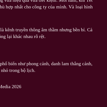
g vừa hiệu quả vừa tiết kiệm. Mỗi năm, khi Tết
hù hợp nhất cho công ty của mình. Và loại hình
 là kênh truyền thông âm thầm nhưng bền bỉ. Cả
ng lại khác nhau rõ rệt.
đề phổ biến như phong cảnh, danh lam thắng cảnh,
 nhỏ trong bộ lịch.
Media 2026